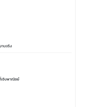
้งานจริง
่เชิงพาณิชย์